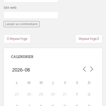
Site web
Navigation
Vinyasa Yoga
Vinyasa Yoga
de
l’article
CALENDRIER
L
M
M
J
V
S
D
27
28
29
30
31
1
2