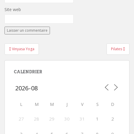
Site web
Navigation
Vinyasa Yoga
Pilates
de
l’article
CALENDRIER
L
M
M
J
V
S
D
27
28
29
30
31
1
2