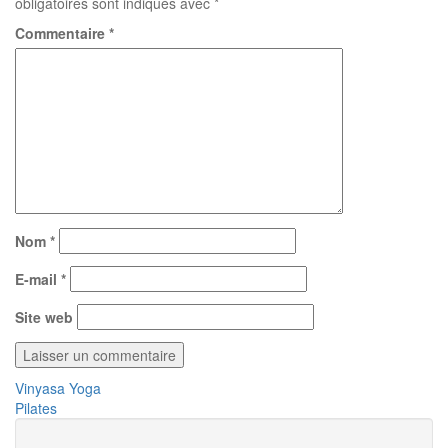
obligatoires sont indiqués avec
*
Commentaire
*
Nom
*
E-mail
*
Site web
Navigation
Vinyasa Yoga
Pilates
de