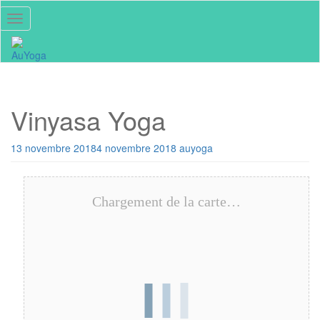
Skip
Toggle navigation
to
main
content
Vinyasa Yoga
13 novembre 2018
4 novembre 2018
auyoga
Chargement de la carte…