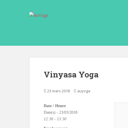
S
k
i
p
t
o
m
a
i
n
c
Vinyasa Yoga
o
n
t
23 mars 2018
auyoga
e
n
Date / Heure
t
Date(s) - 23/03/2018
12:30 - 13:30