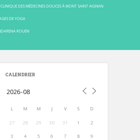
 CLINIQUE DES MÉDECINES DOUCES À MONT SAINT AIGNAN
AGES DE YOGA
NDARENA ROUEN
CALENDRIER
L
M
M
J
V
S
D
27
28
29
30
31
1
2
3
4
5
6
7
8
9