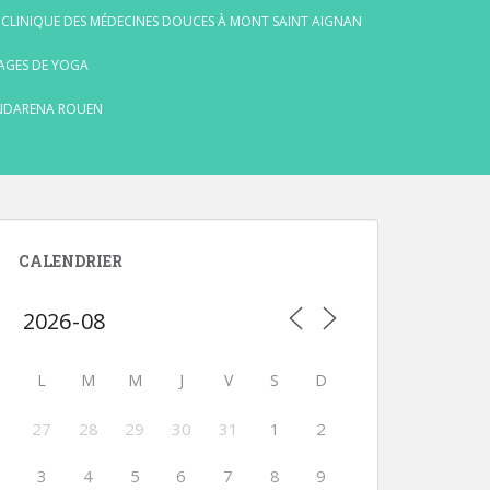
 CLINIQUE DES MÉDECINES DOUCES À MONT SAINT AIGNAN
AGES DE YOGA
NDARENA ROUEN
CALENDRIER
L
M
M
J
V
S
D
27
28
29
30
31
1
2
3
4
5
6
7
8
9