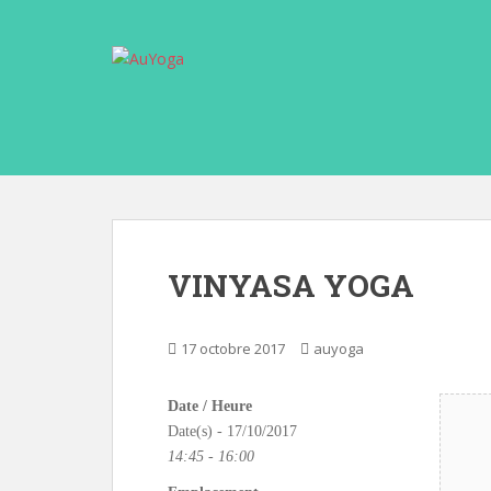
S
k
i
p
t
o
m
a
i
n
c
VINYASA YOGA
o
n
t
17 octobre 2017
auyoga
e
n
Date / Heure
t
Date(s) - 17/10/2017
14:45 - 16:00