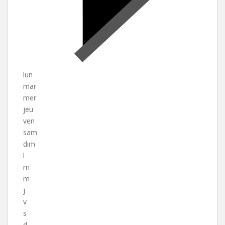
lun
mar
mer
jeu
ven
sam
dim
l
m
m
j
v
s
d