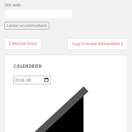
Site web
Navigation
VINYASA YOGA
Yoga Postnatal Maman/Bébé
de
l’article
CALENDRIER