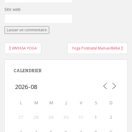
Site web
Navigation
VINYASA YOGA
Yoga Postnatal Maman/Bébé
de
l’article
CALENDRIER
L
M
M
J
V
S
D
27
28
29
30
31
1
2