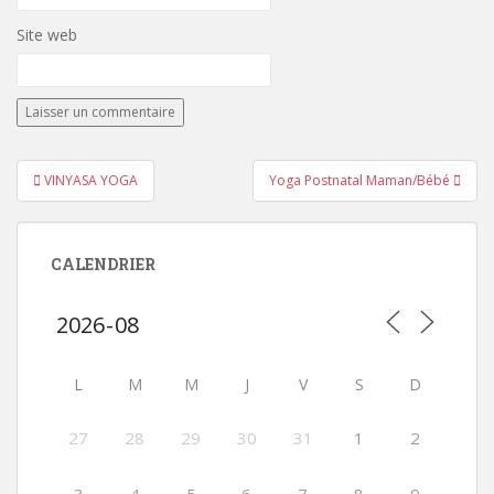
Site web
Navigation
VINYASA YOGA
Yoga Postnatal Maman/Bébé
de
l’article
CALENDRIER
L
M
M
J
V
S
D
27
28
29
30
31
1
2