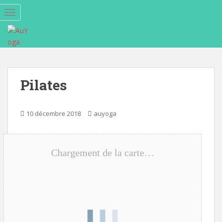
S
TOGGLE NAVIGATION
k
i
p
t
o
m
Pilates
a
i
n
10 décembre 2018
auyoga
c
o
n
Chargement de la carte…
t
e
n
t