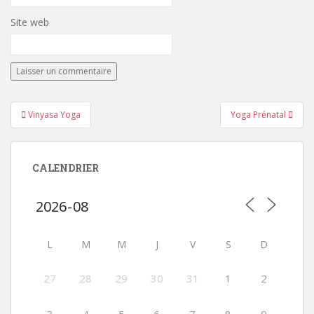
Site web
Navigation
Vinyasa Yoga
Yoga Prénatal
de
l’article
CALENDRIER
L
M
M
J
V
S
D
27
28
29
30
31
1
2