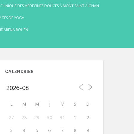
 CLINIQUE DES MÉDECINES DOUCES À MONT SAINT AIGNAN
AGES DE YOGA
NDARENA ROUEN
CALENDRIER
L
M
M
J
V
S
D
27
28
29
30
31
1
2
3
4
5
6
7
8
9