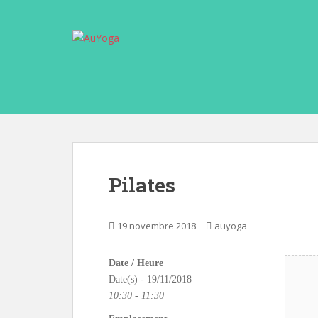
S
k
i
p
t
o
m
a
i
n
c
Pilates
o
n
t
19 novembre 2018
auyoga
e
n
Date / Heure
t
Date(s) - 19/11/2018
10:30 - 11:30