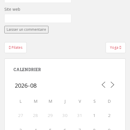
Site web
Navigation
Pilates
Yoga
de
l’article
CALENDRIER
L
M
M
J
V
S
D
27
28
29
30
31
1
2