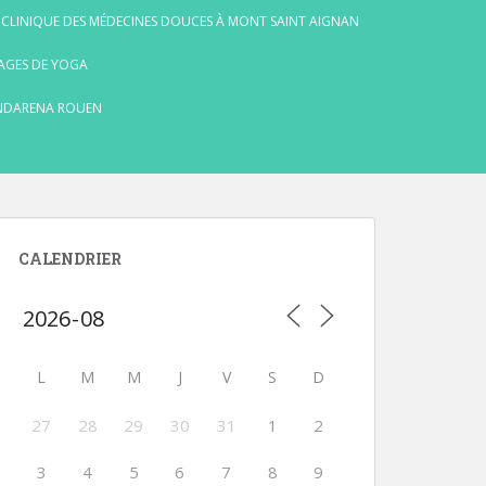
 CLINIQUE DES MÉDECINES DOUCES À MONT SAINT AIGNAN
AGES DE YOGA
NDARENA ROUEN
CALENDRIER
L
M
M
J
V
S
D
27
28
29
30
31
1
2
3
4
5
6
7
8
9