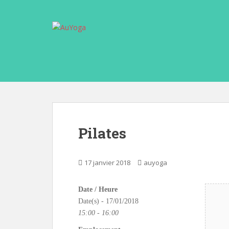
S
k
i
p
t
o
m
a
i
n
c
Pilates
o
n
t
17 janvier 2018
auyoga
e
n
Date / Heure
t
Date(s) - 17/01/2018
15:00 - 16:00