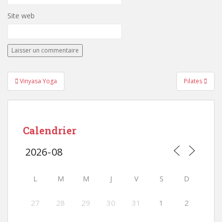
Site web
Navigation
Vinyasa Yoga
Pilates
de
l’article
Calendrier
L
M
M
J
V
S
D
27
28
29
30
31
1
2