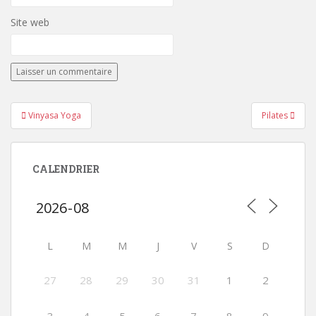
Site web
Navigation
Vinyasa Yoga
Pilates
de
l’article
CALENDRIER
L
M
M
J
V
S
D
27
28
29
30
31
1
2