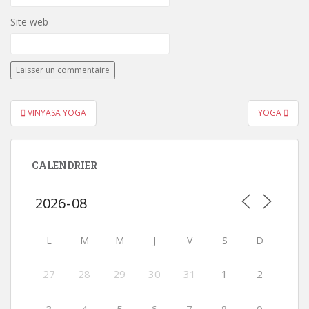
Site web
Navigation
VINYASA YOGA
YOGA
de
l’article
CALENDRIER
L
M
M
J
V
S
D
27
28
29
30
31
1
2