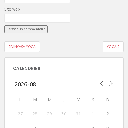
Site web
Navigation
VINYASA YOGA
YOGA
de
l’article
CALENDRIER
L
M
M
J
V
S
D
27
28
29
30
31
1
2