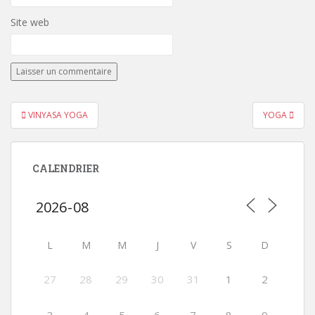
Site web
Navigation
VINYASA YOGA
YOGA
de
l’article
CALENDRIER
L
M
M
J
V
S
D
27
28
29
30
31
1
2