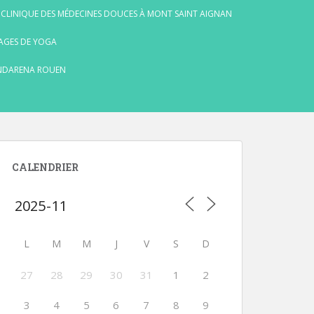
 CLINIQUE DES MÉDECINES DOUCES À MONT SAINT AIGNAN
AGES DE YOGA
NDARENA ROUEN
CALENDRIER
L
M
M
J
V
S
D
27
28
29
30
31
1
2
3
4
5
6
7
8
9