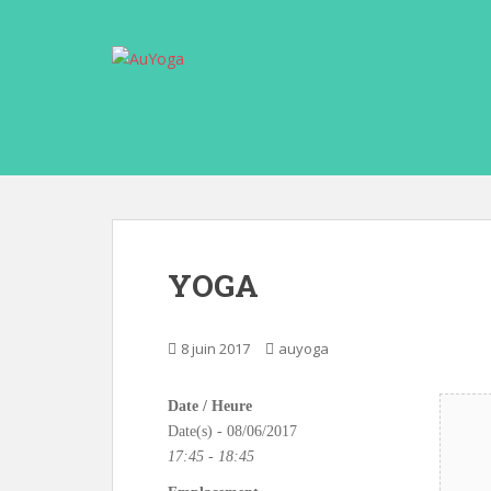
S
k
i
p
t
o
m
a
i
n
c
YOGA
o
n
t
8 juin 2017
auyoga
e
n
Date / Heure
t
Date(s) - 08/06/2017
17:45 - 18:45