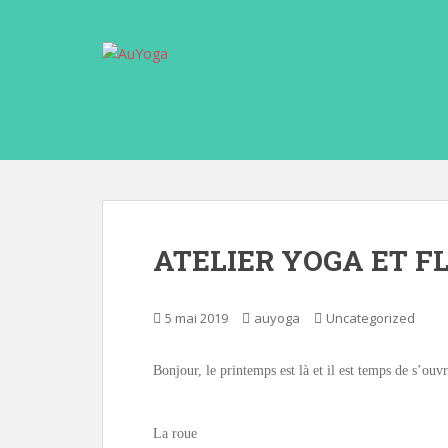
S
k
i
p
t
o
m
a
i
n
c
ATELIER YOGA ET F
o
n
t
5 mai 2019
auyoga
Uncategorized
e
n
Bonjour, le printemps est là et il est temps de s’ouvr
t
La roue