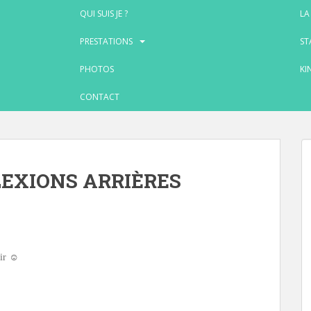
QUI SUIS JE ?
LA
PRESTATIONS
ST
PHOTOS
KI
CONTACT
LEXIONS ARRIÈRES
ir ☺️