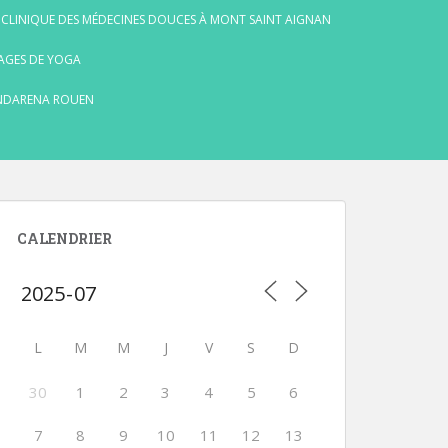
 CLINIQUE DES MÉDECINES DOUCES À MONT SAINT AIGNAN
AGES DE YOGA
NDARENA ROUEN
CALENDRIER
L
M
M
J
V
S
D
30
1
2
3
4
5
6
7
8
9
10
11
12
13