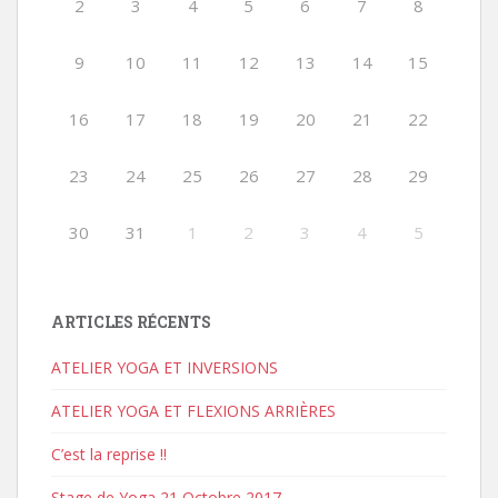
2
3
4
5
6
7
8
9
10
11
12
13
14
15
16
17
18
19
20
21
22
23
24
25
26
27
28
29
30
31
1
2
3
4
5
ARTICLES RÉCENTS
ATELIER YOGA ET INVERSIONS
ATELIER YOGA ET FLEXIONS ARRIÈRES
C’est la reprise !!
Stage de Yoga 21 Octobre 2017